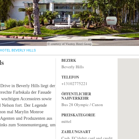
© courtesy of Viceroy Hotel Group
HOTEL BEVERLY HILLS
ls
BEZIRK
Beverly Hills
TELEFON
+13102775221
rive in Beverly Hills liegt der
gerechte Farbskala der Fassade
ÖFFENTLICHER
NAHVERKEHR
 wuchtigen Accessoires sowie
Bus 28 Olympic / Canon
 Nelson fort. Der Legende
schon mal Marylin Monroe
PREISKATEGORIE
r, Agenten und Produzenten aus
mittel
rinks zum Sonnenuntergang, um
ZAHLUNGSART
Cash, EC/debit card and credit