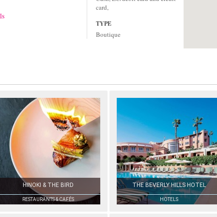
card,
ls
TYPE
Boutique
HINOKI & THE BIRD
THE BEVERLY HILLS HOTEL
RESTAURANTS & CAFÉS
HOTELS