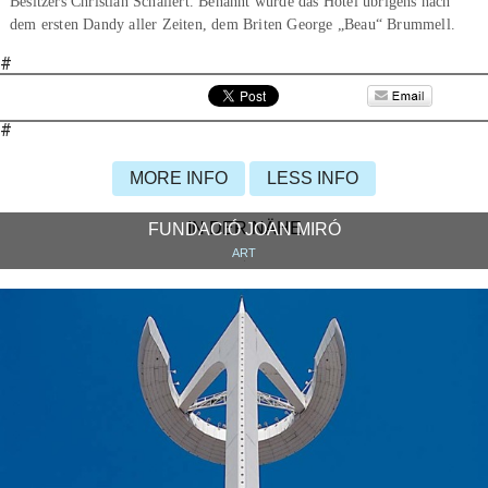
Besitzers Christian Schallert. Benannt wurde das Hotel übrigens nach
dem ersten Dandy aller Zeiten, dem Briten George „Beau“ Brummell.
#
#
MORE INFO
LESS INFO
IN DER NÄHE
FUNDACIÓ JOAN MIRÓ
ART