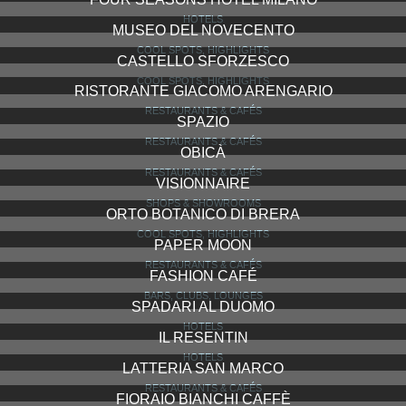
COOL SPOTS, HIGHLIGHTS
CAVALLI E NASTRI
SHOPS & SHOWROOMS
PARK HYATT MILANO
HOTELS
LA BRISA
RESTAURANTS & CAFÉS
CAMPARINO IN GALLERIA
BARS, CLUBS, LOUNGES
GROM
SHOPS & SHOWROOMS
ALLA VECCHIA LATTERIA
RESTAURANTS & CAFÉS
UPTOWN PALACE
HOTELS
CALIFORNIA BAKERY
RESTAURANTS & CAFÉS
STRAF
HOTELS
FOUR SEASONS HOTEL MILANO
HOTELS
MUSEO DEL NOVECENTO
COOL SPOTS, HIGHLIGHTS
CASTELLO SFORZESCO
COOL SPOTS, HIGHLIGHTS
RISTORANTE GIACOMO ARENGARIO
RESTAURANTS & CAFÉS