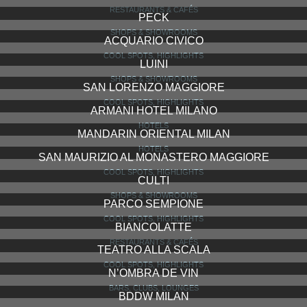
SPAZIO
RESTAURANTS & CAFÉS
OBICÀ
RESTAURANTS & CAFÉS
VISIONNAIRE
SHOPS & SHOWROOMS
ORTO BOTANICO DI BRERA
COOL SPOTS, HIGHLIGHTS
PAPER MOON
RESTAURANTS & CAFÉS
FASHION CAFÉ
BARS, CLUBS, LOUNGES
SPADARI AL DUOMO
HOTELS
IL RESENTIN
HOTELS
LATTERIA SAN MARCO
RESTAURANTS & CAFÉS
FIORAIO BIANCHI CAFFÈ
RESTAURANTS & CAFÉS
PECK
SHOPS & SHOWROOMS
ACQUARIO CIVICO
COOL SPOTS, HIGHLIGHTS
LUINI
SHOPS & SHOWROOMS
SAN LORENZO MAGGIORE