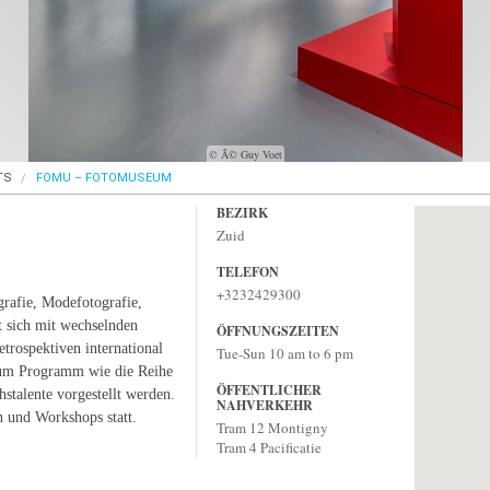
© Â© Guy Voet
TS
FOMU – FOTOMUSEUM
BEZIRK
Zuid
TELEFON
+3232429300
grafie, Modefotografie,
 sich mit wechselnden
ÖFFNUNGSZEITEN
trospektiven international
Tue-Sun 10 am to 6 pm
zum Programm wie die Reihe
ÖFFENTLICHER
stalente vorgestellt werden.
NAHVERKEHR
n und Workshops statt.
Tram 12 Montigny
Tram 4 Pacificatie