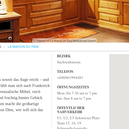
© courtesy of La Maison du Pain International GmbH
S
LA MAISON DU PAIN
BEZIRK
Sachsenhausen
TELEFON
+496961994481
s soweit das Auge reicht – und
 fühlt man sich nach Frankreich
ÖFFNUNGSZEITEN
ovenzalische Möbel, reich
Mon–Fri 7.30 am to 7 pm
und fruchtig-buntes Gebäck.
Sat–Sun 8 am to 7 pm
en macht die großartige
ÖFFENTLICHER
on Dieu, wer will sich das
NAHVERKEHR
U1, U2, U3 Schweizer Platz
Tram 15, 16, 19
Schwanthalerstraße