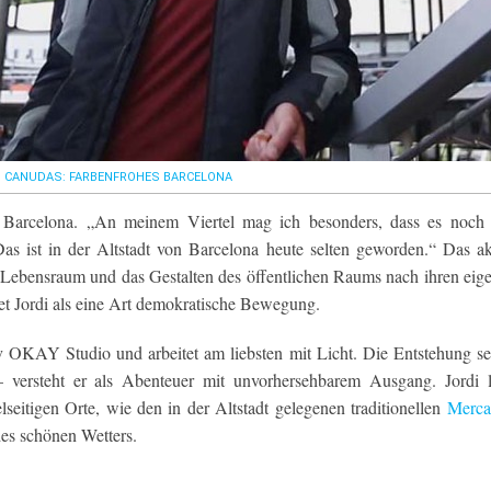
I CANUDAS: FARBENFROHES BARCELONA
n Barcelona. „An meinem Viertel mag ich besonders, dass es noch
Das ist in der Altstadt von Barcelona heute selten geworden.“ Das ak
Lebensraum und das Gestalten des öffentlichen Raums nach ihren eig
t Jordi als eine Art demokratische Bewegung.
v OKAY Studio und arbeitet am liebsten mit Licht. Die Entstehung se
versteht er als Abenteuer mit unvorhersehbarem Ausgang. Jordi l
eitigen Orte, wie den in der Altstadt gelegenen traditionellen
Merca
des schönen Wetters.