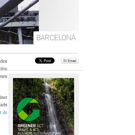
BARCELONA
 den
tive
enen
iner
iebt
t de