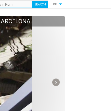
DE
 BARCELONA
›