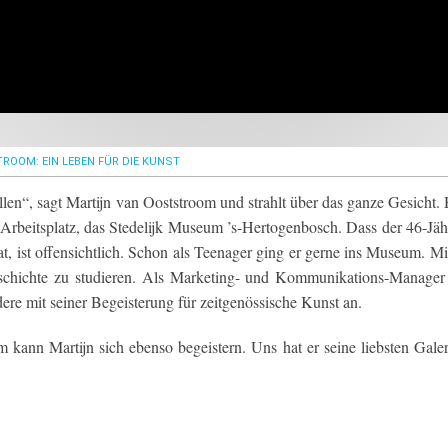
ROOM: EIN LEBEN FÜR DIE KUNST
tellen“, sagt Martijn van Ooststroom und strahlt über das ganze Gesicht. 
 Arbeitsplatz, das Stedelijk Museum ’s-Hertogenbosch. Dass der 46-Jäh
, ist offensichtlich. Schon als Teenager ging er gerne ins Museum. Mi
eschichte zu studieren. Als Marketing- und Kommunikations-Manager
ere mit seiner Begeisterung für zeitgenössische Kunst an.
m kann Martijn sich ebenso begeistern. Uns hat er seine liebsten Galer