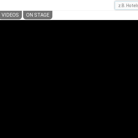
VIDEOS
ON STAGE
N VAN OOSTSTROOM: EIN LEBEN FÜR DI