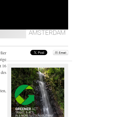
AMSTERDAM
Hier
rige
t 16
 des
ien,