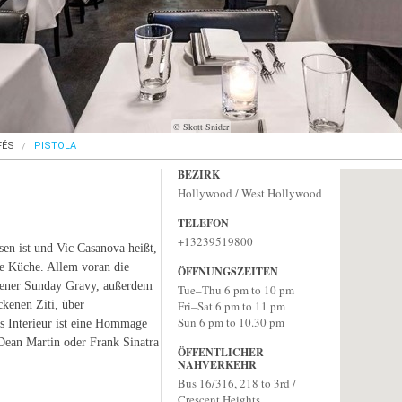
© Skott Snider
FÉS
PISTOLA
BEZIRK
Hollywood / West Hollywood
TELEFON
+13239519800
en ist und Vic Casanova heißt,
he Küche. Allem voran die
ÖFFNUNGSZEITEN
igener Sunday Gravy, außerdem
Tue–Thu 6 pm to 10 pm
kenen Ziti, über
Fri–Sat 6 pm to 11 pm
Sun 6 pm to 10.30 pm
s Interieur ist eine Hommage
 Dean Martin oder Frank Sinatra
ÖFFENTLICHER
NAHVERKEHR
Bus 16/316, 218 to 3rd /
Crescent Heights