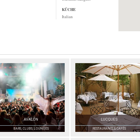
KÜCHE
Italian
AVALON
LUCQUES
BARS, CLUBS, LOUNGES
RESTAURANTS & CAFÉS