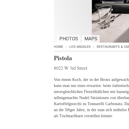
PHOTOS
MAPS
HOME
LOS ANGELES
RESTAURANTS & CA
Pistola
8022 W 3rd Street
Von einem Koch, der in der Bronx aufgewachs
kann man nur eines erwarten: beste italienisc
unvergleichlichen Fleischbällchen mit hause
selbstgemachte Nudel-Variationen von überbac
Kartoffelgnocchi zu Tonnarelli Carbonara. Da
an die 50iger Jahre, in der man sich mühelos
als Tischnachbarn vorstellen könnte.