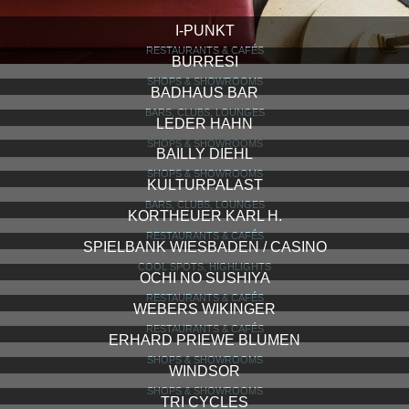
I-PUNKT
RESTAURANTS & CAFÉS
BURRESI
SHOPS & SHOWROOMS
BADHAUS BAR
BARS, CLUBS, LOUNGES
LEDER HAHN
SHOPS & SHOWROOMS
BAILLY DIEHL
SHOPS & SHOWROOMS
KULTURPALAST
BARS, CLUBS, LOUNGES
KORTHEUER KARL H.
RESTAURANTS & CAFÉS
SPIELBANK WIESBADEN / CASINO
COOL SPOTS, HIGHLIGHTS
OCHI NO SUSHIYA
RESTAURANTS & CAFÉS
WEBERS WIKINGER
RESTAURANTS & CAFÉS
ERHARD PRIEWE BLUMEN
SHOPS & SHOWROOMS
WINDSOR
SHOPS & SHOWROOMS
TRI CYCLES