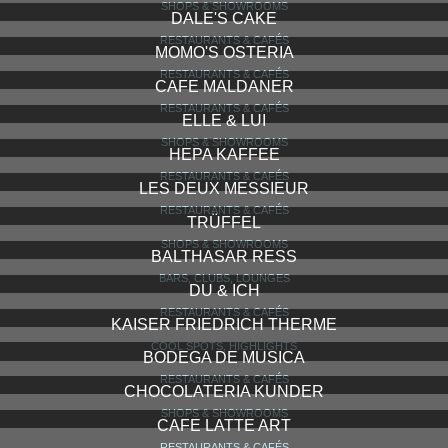
SHOPS & SHOWROOMS
DALE'S CAKE
RESTAURANTS & CAFÉS
MOMO'S OSTERIA
RESTAURANTS & CAFÉS
CAFE MALDANER
RESTAURANTS & CAFÉS
ELLE & LUI
SHOPS & SHOWROOMS
HEPA KAFFEE
RESTAURANTS & CAFÉS
LES DEUX MESSIEUR
RESTAURANTS & CAFÉS
TRÜFFEL
SHOPS & SHOWROOMS
BALTHASAR RESS
BARS, CLUBS, LOUNGES
DU & ICH
RESTAURANTS & CAFÉS
KAISER FRIEDRICH THERME
COOL SPOTS, HIGHLIGHTS
BODEGA DE MUSICA
RESTAURANTS & CAFÉS
CHOCOLATERIA KUNDER
SHOPS & SHOWROOMS
CAFE LATTE ART
RESTAURANTS & CAFÉS