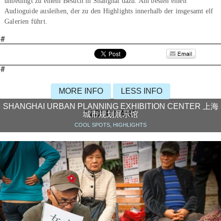
unbedingt zu einem Besuch in Shanghai dazu. Am besten einen
Audioguide ausleihen, der zu den Highlights innerhalb der insgesamt elf
Galerien führt.
#
#
MORE INFO
LESS INFO
SHANGHAI URBAN PLANNING EXHIBITION CENTER 上海
IN DER NÄHE
城市规划展示馆
COOL SPOTS, HIGHLIGHTS