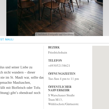
© bullahuth Fotografie und Gestaltung
ST. MAULI
BEZIRK
Friedrichshain
TELEFON
+493052138621
lus und seiner Liebe zu
ich nicht wundern – dieser
ÖFFNUNGSZEITEN
 nie im St. Mauli war, sollte das
Tue-Sun 4 pm to 11 pm
sgemachte Maultaschen,
ÖFFENTLICHER
üllt mit Biofleisch oder Tofu.
NAHVERKEHR
chtung) gibt’s obendrauf noch
S Warschauer Straße
Tram M13,
Wühlischstr./Gärtnerstr.