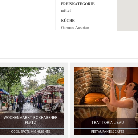
PREISKATEGORIE
mittel
KÜCHE
German-Austrian
WOCHENMARKT BOXHAGENER
PLATZ
TRATTORIA LIBAU
COOL SPOTS, HIGHLIGHTS
RESTAURANTS & CAFÉS