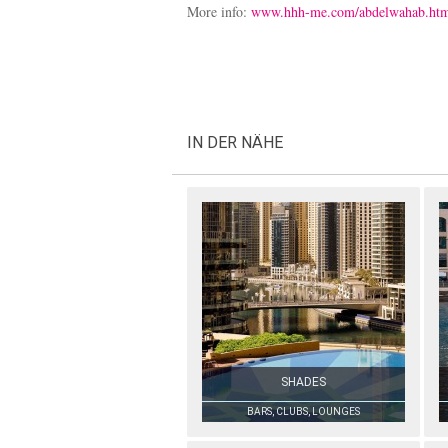
More info:
www.hhh-me.com/abdelwahab.ht
IN DER NÄHE
SHADES
BARS, CLUBS, LOUNGES