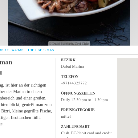
© David Burghardt, Cool Cities
ABD EL WAHAB – THE FISHERMAN
rman
BEZIRK
Dubai Marina
ll
TELEFON
+97144325772
 ist hier an der richtigen
über der Marina in einem
ÖFFNUNGSZEITEN
bereich und einer großen,
Daily 12.30 pm to 11.30 pm
chten blickt, genießt man zum
PREISKATEGORIE
Bizri, kleine gegrillte Fische,
mittel
tigen Brottaschen füllt.
ze.
ZAHLUNGSART
Cash, EC/debit card and credit