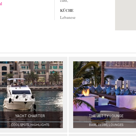
card,
ml
KÜCHE
Lebanese
YACHT CHARTER
THE JETTY LOUNGE
COOL SPOTS, HIGHLIGHTS
BARS, CLUBS, LOUNGES