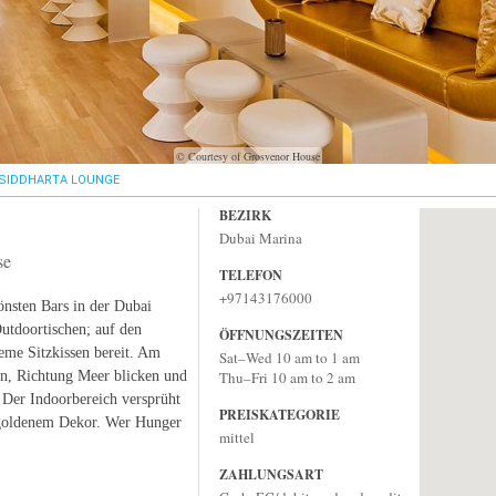
© Courtesy of Grosvenor House
SIDDHARTA LOUNGE
BEZIRK
Dubai Marina
se
TELEFON
+97143176000
önsten Bars in der Dubai
utdoortischen; auf den
ÖFFNUNGSZEITEN
eme Sitzkissen bereit. Am
Sat–Wed 10 am to 1 am
en, Richtung Meer blicken und
Thu–Fri 10 am to 2 am
 Der Indoorbereich versprüht
PREISKATEGORIE
goldenem Dekor. Wer Hunger
mittel
ZAHLUNGSART