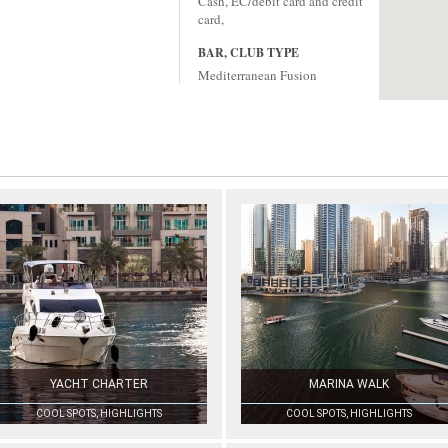
Cash, EC/debit card and credit
card,
BAR, CLUB TYPE
Mediterranean Fusion
YACHT CHARTER
MARINA WALK
COOL SPOTS, HIGHLIGHTS
COOL SPOTS, HIGHLIGHTS