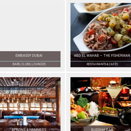
EMBASSY DUBAI
ABD EL WAHAB – THE FISHERMAN
BARS, CLUBS, LOUNGES
RESTAURANTS & CAFÉS
APRONS & HAMMERS
BUDDHA-BAR