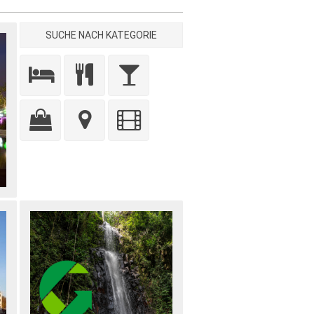
SUCHE NACH KATEGORIE