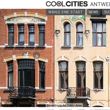
ANTWE
WÄHLE EINE STADT
NEWS
SUC
‹
Shelde River Promenade