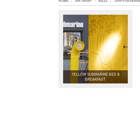
HOME
ANTWERP
KIEZE
SHIPPERSKWAR
YELLOW SUBMARINE BED &
BREAKFAST