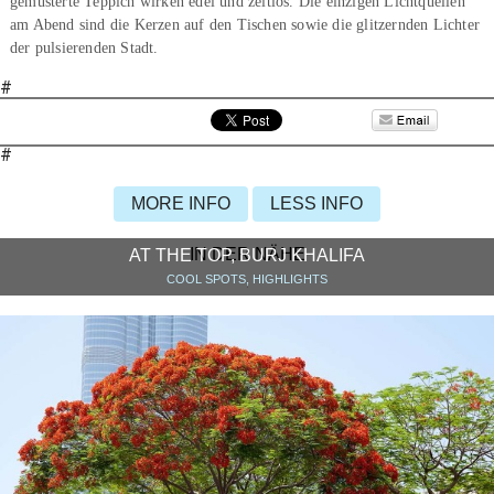
gemusterte Teppich wirken edel und zeitlos. Die einzigen Lichtquellen
am Abend sind die Kerzen auf den Tischen sowie die glitzernden Lichter
der pulsierenden Stadt.
#
#
MORE INFO
LESS INFO
IN DER NÄHE
AT THE TOP, BURJ KHALIFA
COOL SPOTS, HIGHLIGHTS