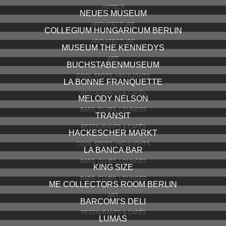
HOTELS
NEUES MUSEUM
ARCHITECTURE
COLLEGIUM HUNGARICUM BERLIN
ARCHITECTURE
MUSEUM THE KENNEDYS
ART
BUCHSTABENMUSEUM
COOL SPOTS, HIGHLIGHTS
LA BONNE FRANQUETTE
RESTAURANTS & CAFÉS
MELODY NELSON
BARS, CLUBS, LOUNGES
TRANSIT
RESTAURANTS & CAFÉS
HACKESCHER MARKT
COOL SPOTS, HIGHLIGHTS
LA BANCA BAR
BARS, CLUBS, LOUNGES
KING SIZE
BARS, CLUBS, LOUNGES
ME COLLECTORS ROOM BERLIN
ART
BARCOMI’S DELI
RESTAURANTS & CAFÉS
LUMAS