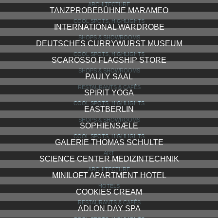
ARCHITECTURE
TANZPROBEBÜHNE MARAMEO
COOL SPOTS, HIGHLIGHTS
INTERNATIONAL WARDROBE
SHOPS & SHOWROOMS
DEUTSCHES CURRYWURST MUSEUM
COOL SPOTS, HIGHLIGHTS
SCAROSSO FLAGSHIP STORE
SHOPS & SHOWROOMS
PAULY SAAL
RESTAURANTS & CAFÉS
SPIRIT YOGA
COOL SPOTS, HIGHLIGHTS
EASTBERLIN
SHOPS & SHOWROOMS
SOPHIENSÆLE
COOL SPOTS, HIGHLIGHTS
GALERIE THOMAS SCHULTE
ART
SCIENCE CENTER MEDIZINTECHNIK
ARCHITECTURE
MINILOFT APARTMENT HOTEL
HOTELS
COOKIES CREAM
RESTAURANTS & CAFÉS
ADLON DAY SPA