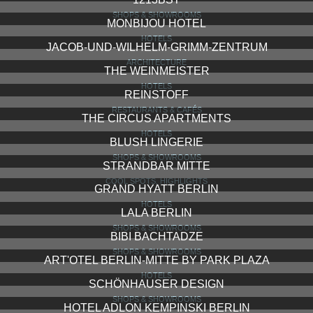
SHOPS & SHOWROOMS
MONBIJOU HOTEL
HOTELS
JACOB-UND-WILHELM-GRIMM-ZENTRUM
ARCHITECTURE
THE WEINMEISTER
HOTELS
REINSTOFF
RESTAURANTS & CAFÉS
THE CIRCUS APARTMENTS
HOTELS
BLUSH LINGERIE
SHOPS & SHOWROOMS
STRANDBAR MITTE
COOL SPOTS, HIGHLIGHTS
GRAND HYATT BERLIN
HOTELS
LALA BERLIN
SHOPS & SHOWROOMS
BIBI BACHTADZE
SHOPS & SHOWROOMS
ART'OTEL BERLIN-MITTE BY PARK PLAZA
HOTELS
SCHÖNHAUSER DESIGN
SHOPS & SHOWROOMS
HOTEL ADLON KEMPINSKI BERLIN