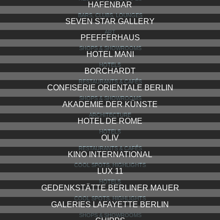
HAFENBAR
BARS, CLUBS, LOUNGES
SEVEN STAR GALLERY
ART
PFEFFERHAUS
SHOPS & SHOWROOMS
HOTEL MANI
HOTELS
BORCHARDT
RESTAURANTS & CAFÉS
CONFISERIE ORIENTALE BERLIN
SHOPS & SHOWROOMS
AKADEMIE DER KÜNSTE
ARCHITECTURE
HOTEL DE ROME
HOTELS
OLIV
RESTAURANTS & CAFÉS
KINO INTERNATIONAL
COOL SPOTS, HIGHLIGHTS
LUX 11
HOTELS
GEDENKSTÄTTE BERLINER MAUER
COOL SPOTS, HIGHLIGHTS
GALERIES LAFAYETTE BERLIN
SHOPS & SHOWROOMS