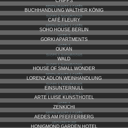
CHIPPS
RESTAURANTS & CAFÉS
BUCHHANDLUNG WALTHER KÖNIG
SHOPS & SHOWROOMS
CAFÉ FLEURY
RESTAURANTS & CAFÉS
SOHO HOUSE BERLIN
HOTELS
GORKI APARTMENTS
HOTELS
OUKAN
SHOPS & SHOWROOMS
WALD
SHOPS & SHOWROOMS
HOUSE OF SMALL WONDER
RESTAURANTS & CAFÉS
LORENZ ADLON WEINHANDLUNG
SHOPS & SHOWROOMS
EINSUNTERNULL
RESTAURANTS & CAFÉS
ARTE LUISE KUNSTHOTEL
HOTELS
ZENKICHI
RESTAURANTS & CAFÉS
AEDES AM PFEFFERBERG
ARCHITECTURE
HONIGMOND GARDEN HOTEL