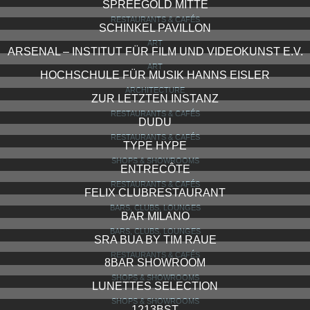
SPREEGOLD MITTE
RESTAURANTS & CAFÉS
SCHINKEL PAVILLON
ART
ARSENAL – INSTITUT FÜR FILM UND VIDEOKUNST E.V.
ART
HOCHSCHULE FÜR MUSIK HANNS EISLER
ARCHITECTURE
ZUR LETZTEN INSTANZ
RESTAURANTS & CAFÉS
DUDU
RESTAURANTS & CAFÉS
TYPE HYPE
SHOPS & SHOWROOMS
ENTRECÔTE
RESTAURANTS & CAFÉS
FELIX CLUBRESTAURANT
BARS, CLUBS, LOUNGES
BAR MILANO
BARS, CLUBS, LOUNGES
SRA BUA BY TIM RAUE
RESTAURANTS & CAFÉS
8BAR SHOWROOM
SHOPS & SHOWROOMS
LUNETTES SELECTION
SHOPS & SHOWROOMS
1213BST