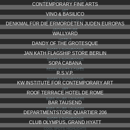
COOL SPOTS, HIGHLIGHTS
CONTEMPORARY FINE ARTS
ART
VINO & BASILICO
RESTAURANTS & CAFÉS
DENKMAL FÜR DIE ERMORDETEN JUDEN EUROPAS
ARCHITECTURE
WALLYARD
HOTELS
DANDY OF THE GROTESQUE
SHOPS & SHOWROOMS
JAN KATH FLAGSHIP STORE BERLIN
SHOPS & SHOWROOMS
SOPA CABANA
RESTAURANTS & CAFÉS
R.S.V.P.
SHOPS & SHOWROOMS
KW INSTITUTE FOR CONTEMPORARY ART
ART
ROOF TERRACE HOTEL DE ROME
BARS, CLUBS, LOUNGES
BAR TAUSEND
BARS, CLUBS, LOUNGES
DEPARTMENTSTORE QUARTIER 206
SHOPS & SHOWROOMS
CLUB OLYMPUS, GRAND HYATT
COOL SPOTS, HIGHLIGHTS