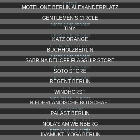
HOTELS
MOTEL ONE BERLIN ALEXANDERPLATZ
HOTELS
GENTLEMEN'S CIRCLE
SHOPS & SHOWROOMS
TINY.
SHOPS & SHOWROOMS
KATZ ORANGE
RESTAURANTS & CAFÉS
BUCHHOLZBERLIN
SHOPS & SHOWROOMS
SABRINA DEHOFF FLAGSHIP STORE
SHOPS & SHOWROOMS
SOTO STORE
SHOPS & SHOWROOMS
REGENT BERLIN
HOTELS
WINDHORST
BARS, CLUBS, LOUNGES
NIEDERLÄNDISCHE BOTSCHAFT
ARCHITECTURE
PALAST BERLIN
COOL SPOTS, HIGHLIGHTS
NOLA’S AM WEINBERG
RESTAURANTS & CAFÉS
JIVAMUKTI YOGA BERLIN