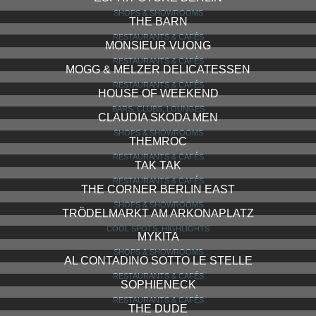
SHOPS & SHOWROOMS
THE BARN
RESTAURANTS & CAFÉS
MONSIEUR VUONG
RESTAURANTS & CAFÉS
MOGG & MELZER DELICATESSEN
RESTAURANTS & CAFÉS
HOUSE OF WEEKEND
BARS, CLUBS, LOUNGES
CLAUDIA SKODA MEN
SHOPS & SHOWROOMS
THEMROC
RESTAURANTS & CAFÉS
TAK TAK
RESTAURANTS & CAFÉS
THE CORNER BERLIN EAST
SHOPS & SHOWROOMS
TRÖDELMARKT AM ARKONAPLATZ
COOL SPOTS, HIGHLIGHTS
MYKITA
SHOPS & SHOWROOMS
AL CONTADINO SOTTO LE STELLE
RESTAURANTS & CAFÉS
SOPHIENECK
RESTAURANTS & CAFÉS
THE DUDE