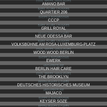
COOL SPOTS, HIGHLIGHTS
AMANO BAR
BARS, CLUBS, LOUNGES
QUARTIER 206
SHOPS & SHOWROOMS
CCCP
BARS, CLUBS, LOUNGES
GRILL ROYAL
RESTAURANTS & CAFÉS
NEUE ODESSA BAR
BARS, CLUBS, LOUNGES
VOLKSBÜHNE AM ROSA-LUXEMBURG-PLATZ
COOL SPOTS, HIGHLIGHTS
WOOD WOOD BERLIN
SHOPS & SHOWROOMS
EWERK
ARCHITECTURE
BERLIN HAIR CARE
COOL SPOTS, HIGHLIGHTS
THE BROOKLYN
RESTAURANTS & CAFÉS
DEUTSCHES HISTORISCHES MUSEUM
ARCHITECTURE
MAJACO
SHOPS & SHOWROOMS
KEYSER SOZE
RESTAURANTS & CAFÉS