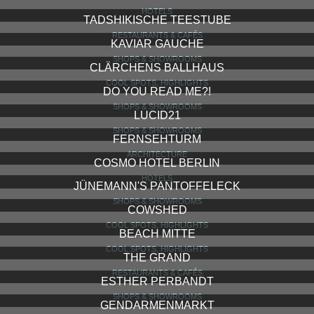
HOTELS
TADSHIKISCHE TEESTUBE
RESTAURANTS & CAFÉS
KAVIAR GAUCHE
SHOPS & SHOWROOMS
CLÄRCHENS BALLHAUS
COOL SPOTS, HIGHLIGHTS
DO YOU READ ME?!
SHOPS & SHOWROOMS
LUCID21
SHOPS & SHOWROOMS
FERNSEHTURM
ARCHITECTURE
COSMO HOTEL BERLIN
HOTELS
JÜNEMANN'S PANTOFFELECK
SHOPS & SHOWROOMS
COWSHED
COOL SPOTS, HIGHLIGHTS
BEACH MITTE
COOL SPOTS, HIGHLIGHTS
THE GRAND
RESTAURANTS & CAFÉS
ESTHER PERBANDT
SHOPS & SHOWROOMS
GENDARMENMARKT