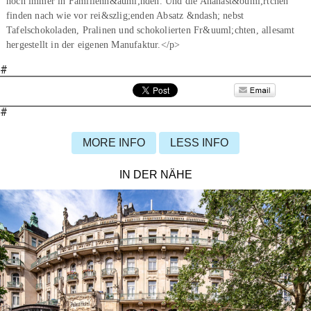
noch immer in Familienh&auml;nden. Und die Ananast&ouml;rtchen
finden nach wie vor rei&szlig;enden Absatz &ndash; nebst
Tafelschokoladen, Pralinen und schokolierten Fr&uuml;chten, allesamt
hergestellt in der eigenen Manufaktur.</p>
#
#
MORE INFO
LESS INFO
IN DER NÄHE