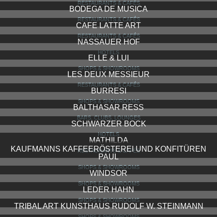
BOUFFIER HÖRGERÄTE FACHINSTITUT
SHOPS & SHOWROOMS