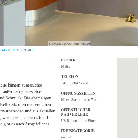
© Courtesy of Garments Vintage
GARMENTS VINTAGE
BEZIRK
Mitte
TELEFON
+493028477781
tique hängen ausgesuchte
, außerdem gibt es eine
ÖFFNUNGSZEITEN
und Schmuck. Die ehemaligen
Mon–Sat noon to 7 pm
Keil verkaufen und verleihen
ÖFFENTLICHER
rivatpersonen und aus aktuellen
NAHVERKEHR
wird aber nicht verraten. In
U8 Rosenthaler Platz
e gibt es auch Ausgefallenes
PREISKATEGORIE
mittel