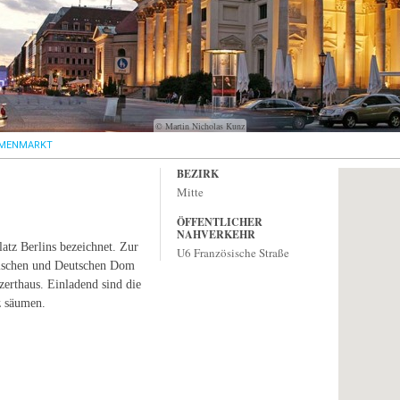
© Martin Nicholas Kunz
MENMARKT
BEZIRK
Mitte
ÖFFENTLICHER
NAHVERKEHR
atz Berlins bezeichnet. Zur
U6 Französische Straße‎
ischen und Deutschen Dom
nzerthaus. Einladend sind die
z säumen.