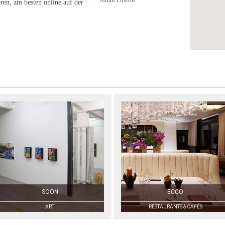
eren, am besten online auf der
SOON
ECCO
ART
RESTAURANTS & CAFÉS