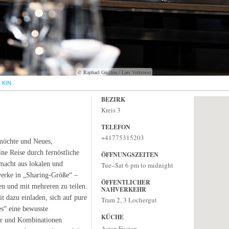
© Raphael Guillou / Lars Verkroost
KIN
BEZIRK
Kreis 3
TELEFON
+41775315203
 möchte und Neues,
ne Reise durch fernöstliche
ÖFFNUNGSZEITEN
acht aus lokalen und
Tue–Sat 6 pm to midnight
twerke in „Sharing-Größe“ –
ÖFFENTLICHER
en und mit mehreren zu teilen.
NAHVERKEHR
 dazu einladen, sich auf pure
Tram 2, 3 Lochergut
s“ eine bewusste
KÜCHE
er und Kombinationen
Asian Fusion