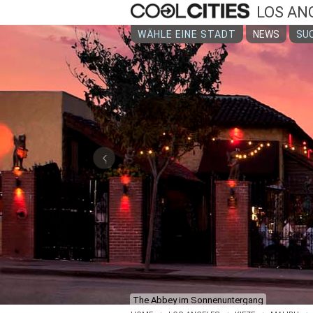
LOS AN
WÄHLE EINE STADT
NEWS
SUC
‹
The Standard Downtown LA