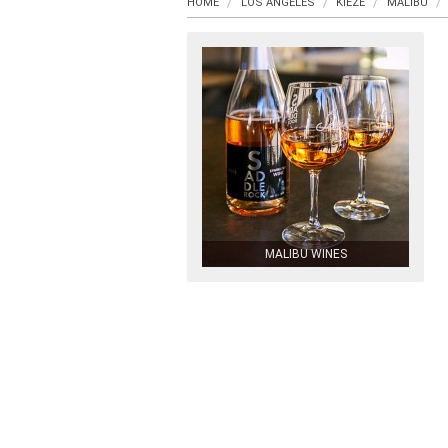
HOME
LOS ANGELES
KIEZE
MALIBU
MALIBU WINES