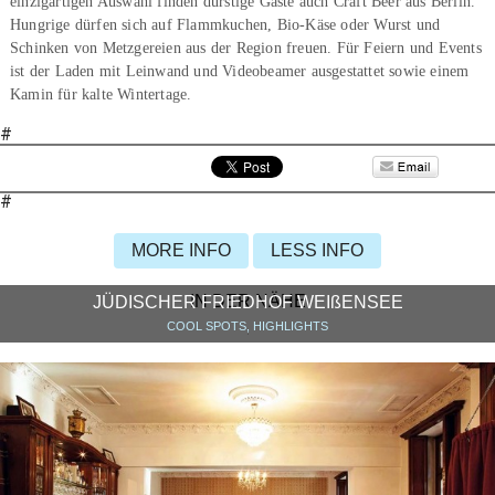
einzigartigen Auswahl finden durstige Gäste auch Craft Beer aus Berlin.
Hungrige dürfen sich auf Flammkuchen, Bio-Käse oder Wurst und
Schinken von Metzgereien aus der Region freuen. Für Feiern und Events
ist der Laden mit Leinwand und Videobeamer ausgestattet sowie einem
Kamin für kalte Wintertage.
#
#
MORE INFO
LESS INFO
IN DER NÄHE
JÜDISCHER FRIEDHOF WEIßENSEE
COOL SPOTS, HIGHLIGHTS