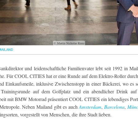
© Martin Nicholas Kunz
MAILAND
ankdirektor und leidenschaftliche Familienvater lebt seit 1992 in Mai
che. Für COOL CITIES hat er eine Runde auf dem Elektro-Roller durch
d Einkaufsmeile, inklusive Zwischenstopp in einer Bäckerei, wo es s
e Trainingsrunde auf dem Golfplatz und ein abendlicher Drink auf
beit mit BMW Motorrad präsentiert COOL CITIES ein lebendiges Portr
 Metropole. Neben Mailand gibt es auch
Amsterdam
,
Barcelona
,
Münc
ngsorten, vorgestellt von Menschen, die ihre Stadt lieben.