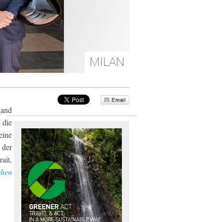
MILAN
land
 die
eine
 der
ait,
hen