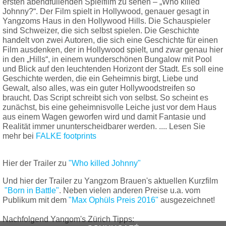
ersten abendfüllenden Spielfilm zu sehen – „Who killed
Johnny?“. Der Film spielt in Hollywood, genauer gesagt in
Yangzoms Haus in den Hollywood Hills. Die Schauspieler
sind Schweizer, die sich selbst spielen. Die Geschichte
handelt von zwei Autoren, die sich eine Geschichte für einen
Film ausdenken, der in Hollywood spielt, und zwar genau hier
in den „Hills“, in einem wunderschönen Bungalow mit Pool
und Blick auf den leuchtenden Horizont der Stadt. Es soll eine
Geschichte werden, die ein Geheimnis birgt, Liebe und
Gewalt, also alles, was ein guter Hollywoodstreifen so
braucht. Das Script schreibt sich von selbst. So scheint es
zunächst, bis eine geheimnisvolle Leiche just vor dem Haus
aus einem Wagen geworfen wird und damit Fantasie und
Realität immer ununterscheidbarer werden. .... Lesen Sie
mehr bei
FALKE footprints
Hier der Trailer zu
"Who killed Johnny"
Und hier der Trailer zu Yangzom Brauen's aktuellen Kurzfilm
"Born in Battle"
. Neben vielen anderen Preise u.a. vom
Publikum mit dem
"Max Ophüls Preis 2016"
ausgezeichnet!
Nachfolgend Yangom's Zürich Tipps: