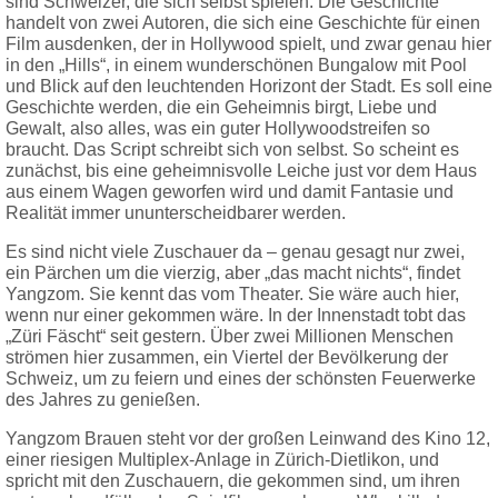
sind Schweizer, die sich selbst spielen. Die Geschichte
handelt von zwei Autoren, die sich eine Geschichte für einen
Film ausdenken, der in Hollywood spielt, und zwar genau hier
in den „Hills“, in einem wunderschönen Bungalow mit Pool
und Blick auf den leuchtenden Horizont der Stadt. Es soll eine
Geschichte werden, die ein Geheimnis birgt, Liebe und
Gewalt, also alles, was ein guter Hollywoodstreifen so
braucht. Das Script schreibt sich von selbst. So scheint es
zunächst, bis eine geheimnisvolle Leiche just vor dem Haus
aus einem Wagen geworfen wird und damit Fantasie und
Realität immer ununterscheidbarer werden.
Es sind nicht viele Zuschauer da – genau gesagt nur zwei,
ein Pärchen um die vierzig, aber „das macht nichts“, findet
Yangzom. Sie kennt das vom Theater. Sie wäre auch hier,
wenn nur einer gekommen wäre. In der Innenstadt tobt das
„Züri Fäscht“ seit gestern. Über zwei Millionen Menschen
strömen hier zusammen, ein Viertel der Bevölkerung der
Schweiz, um zu feiern und eines der schönsten Feuerwerke
des Jahres zu genießen.
Yangzom Brauen steht vor der großen Leinwand des Kino 12,
einer riesigen Multiplex-Anlage in Zürich-Dietlikon, und
spricht mit den Zuschauern, die gekommen sind, um ihren