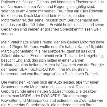
Pullover an, fleckige Chinos und könnte ein Fischer sein aus
der Normandie, dem Wind und Regen gleichgültig sind,
solange er am Abend mit seinen Freunden ein Glas Rotwein
trinken kann. Doch Marco ist kein Fischer, sondern ein
Motorradfahrer, der seine Passion zum Beruf gemacht hat,
und das vor über 50 Jahren. Er wirkt heiter, rastlos, und seine
Gedanken sind seinen englischen Sprachkenntnissen weit
voraus.
Mein Vater hatte einen Freund, der ein kleines Motorrad hatte,
eine 125iger. 50 Franc wollte er dafür haben. Kaum 16, jobbt
Marco wochenlang in einer Metzgerei, dann ist das gute
Stück abbezahlt. Er unternimmt erste Trips in die Umgebung,
besucht England, das sich mitten in einer wahren
Kulturrevolution befindet. Marco ist fasziniert von der Energie
der neuen BEAT GENERATION, ihrer Musik, ihrem
Lebensstil und von ihrer ungestümen Sucht nach Freiheit.
Die wenigsten können sich ein Auto leisten, aber für einen
Scooter oder ein Motorrad reicht es allemal. Das ist die
Geburtsstunde eines neuen Statussymbols. Die Besitzer
nennt man MODS oder ROCKERS. Die einen tragen
Krawatten und Militärparkas und polieren ihre Zweiräder wie
die Mutter das Silberbesteck, die anderen bleiben ihren