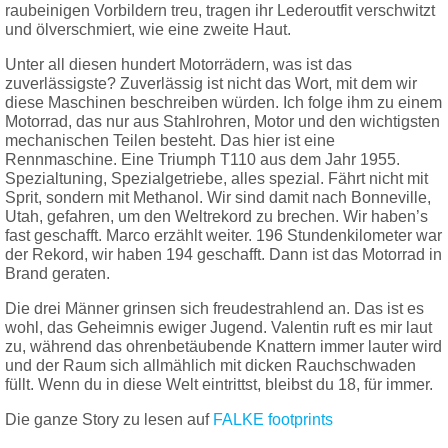
raubeinigen Vorbildern treu, tragen ihr Lederoutfit verschwitzt
und ölverschmiert, wie eine zweite Haut.
Unter all diesen hundert Motorrädern, was ist das
zuverlässigste? Zuverlässig ist nicht das Wort, mit dem wir
diese Maschinen beschreiben würden. Ich folge ihm zu einem
Motorrad, das nur aus Stahlrohren, Motor und den wichtigsten
mechanischen Teilen besteht. Das hier ist eine
Rennmaschine. Eine Triumph T110 aus dem Jahr 1955.
Spezialtuning, Spezialgetriebe, alles spezial. Fährt nicht mit
Sprit, sondern mit Methanol. Wir sind damit nach Bonneville,
Utah, gefahren, um den Weltrekord zu brechen. Wir haben’s
fast geschafft. Marco erzählt weiter. 196 Stundenkilometer war
der Rekord, wir haben 194 geschafft. Dann ist das Motorrad in
Brand geraten.
Die drei Männer grinsen sich freudestrahlend an. Das ist es
wohl, das Geheimnis ewiger Jugend. Valentin ruft es mir laut
zu, während das ohrenbetäubende Knattern immer lauter wird
und der Raum sich allmählich mit dicken Rauchschwaden
füllt. Wenn du in diese Welt eintrittst, bleibst du 18, für immer.
Die ganze Story zu lesen auf
FALKE footprints