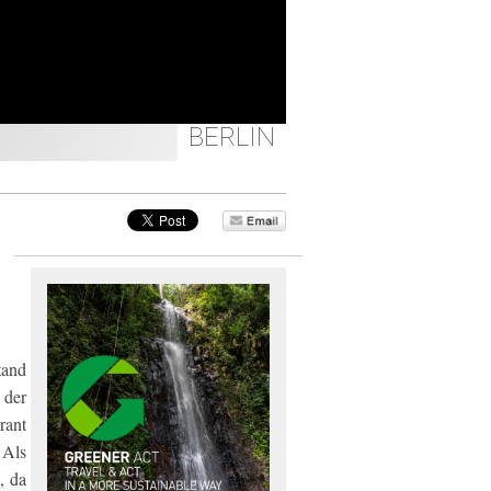
BERLIN
tand
 der
rant
 Als
, da