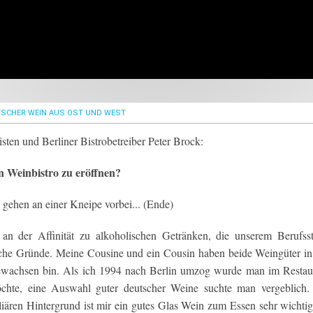
SCHER WEIN AUS OST UND WEST
sten und Berliner Bistrobetreiber Peter Brock:
n Weinbistro zu eröffnen?
 gehen an einer Kneipe vorbei... (Ende)
 an der Affinität zu alkoholischen Getränken, die unserem Berufss
ische Gründe. Meine Cousine und ein Cousin haben beide Weingüter in
gewachsen bin. Als ich 1994 nach Berlin umzog wurde man im Restau
hte, eine Auswahl guter deutscher Weine suchte man vergeblich.
ären Hintergrund ist mir ein gutes Glas Wein zum Essen sehr wichtig