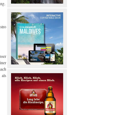
ung.
stro
nser
iner
nach
 als