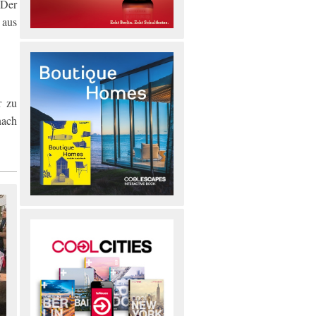
 Der
aus
r zu
nach