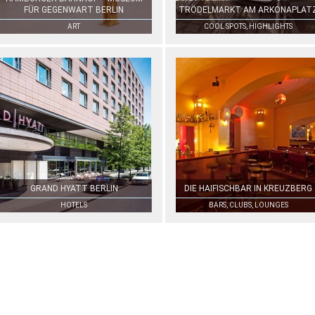
FÜR GEGENWART BERLIN
TRÖDELMARKT AM ARKONAPLAT
ART
COOL SPOTS, HIGHLIGHTS
GRAND HYATT BERLIN
DIE HAIFISCHBAR IN KREUZBERG
HOTELS
BARS, CLUBS, LOUNGES