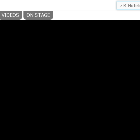
VIDEOS
ON STAGE
INZER – DEUTSCHER WEIN AUS OST U