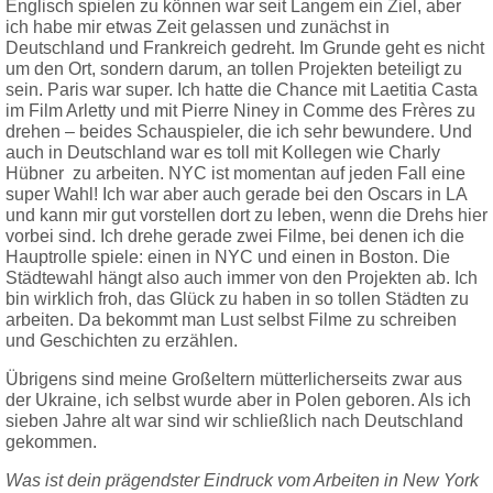
Englisch spielen zu können war seit Langem ein Ziel, aber
ich habe mir etwas Zeit gelassen und zunächst in
Deutschland und Frankreich gedreht. Im Grunde geht es nicht
um den Ort, sondern darum, an tollen Projekten beteiligt zu
sein. Paris war super. Ich hatte die Chance mit Laetitia Casta
im Film Arletty und mit Pierre Niney in Comme des Frères zu
drehen – beides Schauspieler, die ich sehr bewundere. Und
auch in Deutschland war es toll mit Kollegen wie Charly
Hübner zu arbeiten. NYC ist momentan auf jeden Fall eine
super Wahl! Ich war aber auch gerade bei den Oscars in LA
und kann mir gut vorstellen dort zu leben, wenn die Drehs hier
vorbei sind. Ich drehe gerade zwei Filme, bei denen ich die
Hauptrolle spiele: einen in NYC und einen in Boston. Die
Städtewahl hängt also auch immer von den Projekten ab. Ich
bin
wirklich
froh, das Glück zu haben in so tollen Städten zu
arbeiten. Da bekommt man Lust selbst Filme zu schreiben
und Geschichten zu erzählen.
Übrigens sind meine Großeltern mütterlicherseits zwar aus
der Ukraine, ich selbst wurde aber in Polen geboren. Als ich
sieben Jahre alt war sind wir schließlich nach Deutschland
gekommen.
Was ist dein prägendster Eindruck vom Arbeiten in New York