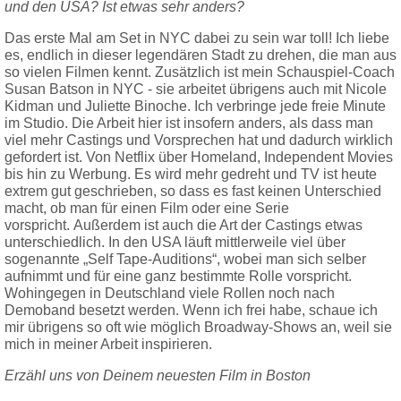
und den USA? Ist etwas sehr anders?
Das erste Mal am Set in NYC dabei zu sein war toll! Ich liebe
es, endlich in dieser legendären Stadt zu drehen, die man aus
so vielen Filmen kennt. Zusätzlich ist mein Schauspiel-Coach
Susan Batson in NYC - sie arbeitet übrigens auch mit Nicole
Kidman und Juliette Binoche. Ich verbringe jede freie Minute
im Studio. Die Arbeit hier ist insofern anders, als dass man
viel mehr Castings und Vorsprechen hat und dadurch wirklich
gefordert ist. Von Netflix über Homeland, Independent Movies
bis hin zu Werbung. Es wird mehr gedreht und TV ist heute
extrem gut geschrieben, so dass es fast keinen Unterschied
macht, ob man für einen Film oder eine Serie
vorspricht. Außerdem ist auch die Art der Castings etwas
unterschiedlich. In den USA läuft mittlerweile viel über
sogenannte „Self Tape-Auditions“, wobei man sich selber
aufnimmt und für eine ganz bestimmte Rolle vorspricht.
Wohingegen in Deutschland viele Rollen noch nach
Demoband besetzt werden. Wenn ich frei habe, schaue ich
mir übrigens so oft wie möglich Broadway-Shows an, weil sie
mich in meiner Arbeit inspirieren.
Erzähl uns von Deinem neuesten Film in Boston