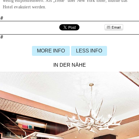
wenig empfehlenswert: Als „Irene“ über New York tobte, musste das
Hotel evakuiert werden.
#
#
MORE INFO
LESS INFO
IN DER NÄHE