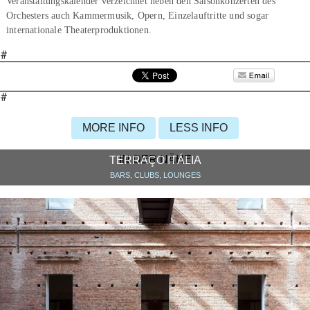
Veranstaltungskalender verzeichnet neben den Saisonkonzerten des
Orchesters auch Kammermusik, Opern, Einzelauftritte und sogar
internationale Theaterproduktionen.
#
#
MORE INFO
LESS INFO
IN DER NÄHE
TERRAÇO ITÁLIA
BARS, CLUBS, LOUNGES