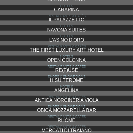
HOTELS
CARAPINA
RESTAURANTS & CAFÉS
IL PALAZZETTO
HOTELS
NAVONA SUITES
HOTELS
L'ASINO D'ORO
RESTAURANTS & CAFÉS
THE FIRST LUXURY ART HOTEL
HOTELS
OPEN COLONNA
RESTAURANTS & CAFÉS
RE(F)USE
SHOPS & SHOWROOMS
HISUITEROME
HOTELS
ANGELINA
RESTAURANTS & CAFÉS
ANTICA NORCINERIA VIOLA
SHOPS & SHOWROOMS
OBICÀ MOZZARELLA BAR
RESTAURANTS & CAFÉS
RHOME
RESTAURANTS & CAFÉS
MERCATI DI TRAIANO