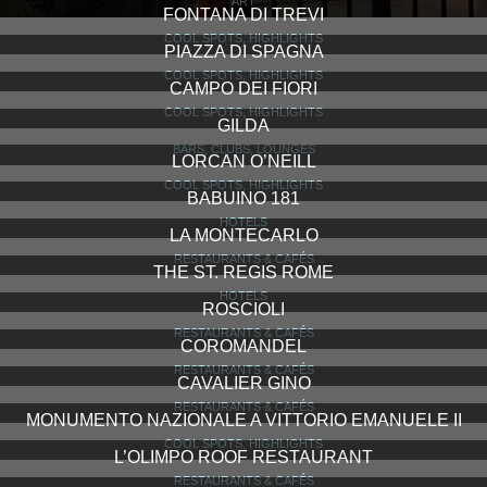
ART
FONTANA DI TREVI
COOL SPOTS, HIGHLIGHTS
PIAZZA DI SPAGNA
COOL SPOTS, HIGHLIGHTS
CAMPO DEI FIORI
COOL SPOTS, HIGHLIGHTS
GILDA
BARS, CLUBS, LOUNGES
LORCAN O’NEILL
COOL SPOTS, HIGHLIGHTS
BABUINO 181
HOTELS
LA MONTECARLO
RESTAURANTS & CAFÉS
THE ST. REGIS ROME
HOTELS
ROSCIOLI
RESTAURANTS & CAFÉS
COROMANDEL
RESTAURANTS & CAFÉS
CAVALIER GINO
RESTAURANTS & CAFÉS
MONUMENTO NAZIONALE A VITTORIO EMANUELE II
COOL SPOTS, HIGHLIGHTS
L’OLIMPO ROOF RESTAURANT
RESTAURANTS & CAFÉS