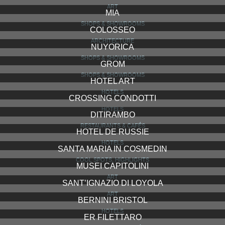
ART
MIA
SHOPS & SHOWROOMS
COLOSSEO
ARCHITECTURE
NUYORICA
SHOPS & SHOWROOMS
GROM
SHOPS & SHOWROOMS
HOTEL ART
HOTELS
CROSSING CONDOTTI
HOTELS
DITIRAMBO
RESTAURANTS & CAFÉS
HOTEL DE RUSSIE
HOTELS
SANTA MARIA IN COSMEDIN
COOL SPOTS, HIGHLIGHTS
MUSEI CAPITOLINI
ART
SANT’IGNAZIO DI LOYOLA
ART
BERNINI BRISTOL
HOTELS
ER FILETTARO