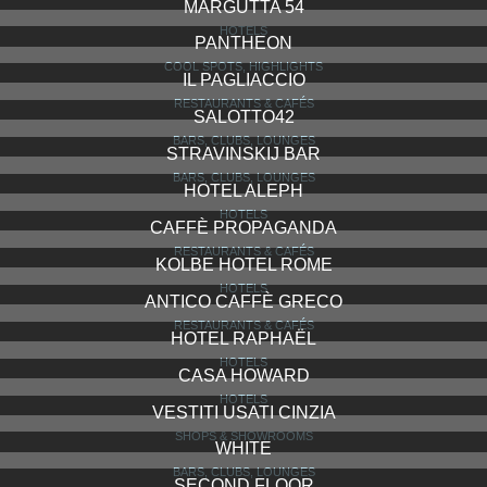
MARGUTTA 54
HOTELS
PANTHEON
COOL SPOTS, HIGHLIGHTS
IL PAGLIACCIO
RESTAURANTS & CAFÉS
SALOTTO42
BARS, CLUBS, LOUNGES
STRAVINSKIJ BAR
BARS, CLUBS, LOUNGES
HOTEL ALEPH
HOTELS
CAFFÈ PROPAGANDA
RESTAURANTS & CAFÉS
KOLBE HOTEL ROME
HOTELS
ANTICO CAFFÈ GRECO
RESTAURANTS & CAFÉS
HOTEL RAPHAËL
HOTELS
CASA HOWARD
HOTELS
VESTITI USATI CINZIA
SHOPS & SHOWROOMS
WHITE
BARS, CLUBS, LOUNGES
SECOND FLOOR