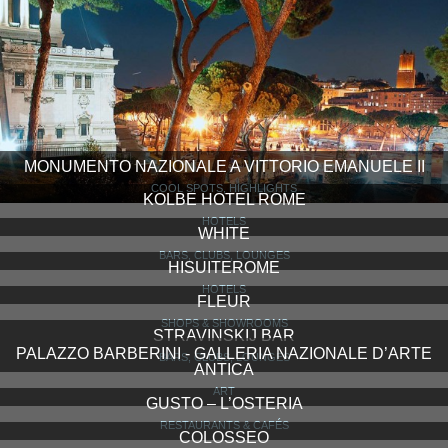
MONUMENTO NAZIONALE A VITTORIO EMANUELE II
COOL SPOTS, HIGHLIGHTS
KOLBE HOTEL ROME
HOTELS
WHITE
BARS, CLUBS, LOUNGES
HISUITEROME
HOTELS
FLEUR
SHOPS & SHOWROOMS
STRAVINSKIJ BAR
PALAZZO BARBERINI - GALLERIA NAZIONALE D’ARTE
BARS, CLUBS, LOUNGES
ANTICA
ART
GUSTO – L’OSTERIA
RESTAURANTS & CAFÉS
COLOSSEO