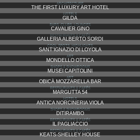
ARCHITECTURE
THE FIRST LUXURY ART HOTEL
HOTELS
GILDA
BARS, CLUBS, LOUNGES
CAVALIER GINO
RESTAURANTS & CAFÉS
GALLERIA ALBERTO SORDI
COOL SPOTS, HIGHLIGHTS
SANT’IGNAZIO DI LOYOLA
ART
MONDELLO OTTICA
SHOPS & SHOWROOMS
MUSEI CAPITOLINI
ART
OBICÀ MOZZARELLA BAR
RESTAURANTS & CAFÉS
MARGUTTA 54
HOTELS
ANTICA NORCINERIA VIOLA
SHOPS & SHOWROOMS
DITIRAMBO
RESTAURANTS & CAFÉS
IL PAGLIACCIO
RESTAURANTS & CAFÉS
KEATS-SHELLEY HOUSE