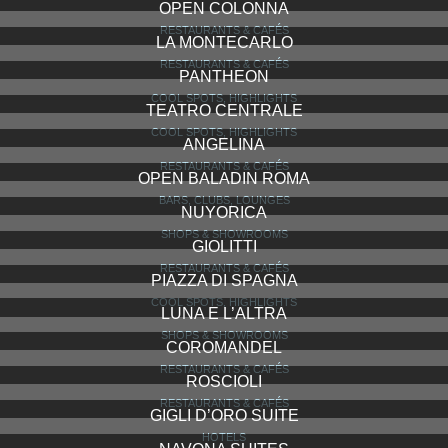
OPEN COLONNA
RESTAURANTS & CAFÉS
LA MONTECARLO
RESTAURANTS & CAFÉS
PANTHEON
COOL SPOTS, HIGHLIGHTS
TEATRO CENTRALE
COOL SPOTS, HIGHLIGHTS
ANGELINA
RESTAURANTS & CAFÉS
OPEN BALADIN ROMA
BARS, CLUBS, LOUNGES
NUYORICA
SHOPS & SHOWROOMS
GIOLITTI
RESTAURANTS & CAFÉS
PIAZZA DI SPAGNA
COOL SPOTS, HIGHLIGHTS
LUNA E L’ALTRA
SHOPS & SHOWROOMS
COROMANDEL
RESTAURANTS & CAFÉS
ROSCIOLI
RESTAURANTS & CAFÉS
GIGLI D’ORO SUITE
HOTELS