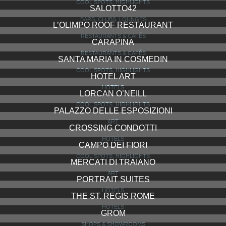
COOL SPOTS, HIGHLIGHTS
SALOTTO42
BARS, CLUBS, LOUNGES
L’OLIMPO ROOF RESTAURANT
RESTAURANTS & CAFÉS
CARAPINA
RESTAURANTS & CAFÉS
SANTA MARIA IN COSMEDIN
COOL SPOTS, HIGHLIGHTS
HOTEL ART
HOTELS
LORCAN O’NEILL
COOL SPOTS, HIGHLIGHTS
PALAZZO DELLE ESPOSIZIONI
ART
CROSSING CONDOTTI
HOTELS
CAMPO DEI FIORI
COOL SPOTS, HIGHLIGHTS
MERCATI DI TRAIANO
ART
PORTRAIT SUITES
HOTELS
THE ST. REGIS ROME
HOTELS
GROM
SHOPS & SHOWROOMS