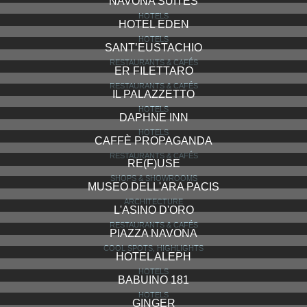
NAVONA SUITES
HOTELS
HOTEL EDEN
HOTELS
SANT’EUSTACHIO
RESTAURANTS & CAFÉS
ER FILETTARO
RESTAURANTS & CAFÉS
IL PALAZZETTO
HOTELS
DAPHNE INN
HOTELS
CAFFÈ PROPAGANDA
RESTAURANTS & CAFÉS
RE(F)USE
SHOPS & SHOWROOMS
MUSEO DELL'ARA PACIS
ARCHITECTURE
L'ASINO D'ORO
RESTAURANTS & CAFÉS
PIAZZA NAVONA
COOL SPOTS, HIGHLIGHTS
HOTEL ALEPH
HOTELS
BABUINO 181
HOTELS
GINGER