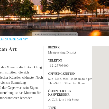
© Karin Jobst//Courtesy of Whitney Museum
M OF AMERICAN ART
can Art
BEZIRK
Meatpacking District
TELEFON
+12125703600
t das Museum die Entwicklung
Institution, die sich
ÖFFNUNGSZEITEN
nischer Künstler widmete. Noch
Sun–Mon, Wed 10.30 am to 6 pm
reichste Sammlung
Thu–Sat 10.30 am to 10 pm
d der Gegenwart sein Eigen.
ÖFFENTLICHER
sstellung ist das Museum für
NAHVERKEHR
 unbekannteren lebenden
A, C, E, L to 14th Street
TYPE