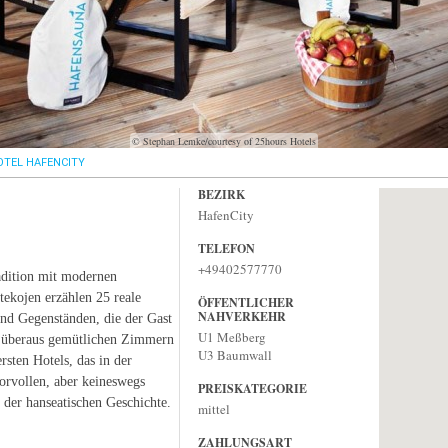
© Stephan Lemke/courtesy of 25hours Hotels
TEL HAFENCITY
BEZIRK
HafenCity
TELEFON
+49402577770
adition mit modernen
ekojen erzählen 25 reale
ÖFFENTLICHER
NAHVERKEHR
und Gegenständen, die der Gast
U1 Meßberg
n überaus gemütlichen Zimmern
U3 Baumwall
rsten Hotels, das in der
orvollen, aber keineswegs
PREISKATEGORIE
der hanseatischen Geschichte.
mittel
ZAHLUNGSART