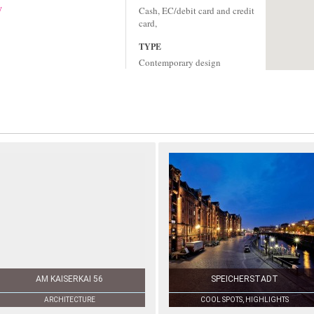
y
Cash, EC/debit card and credit
card,
TYPE
Contemporary design
AM KAISERKAI 56
SPEICHERSTADT
ARCHITECTURE
COOL SPOTS, HIGHLIGHTS