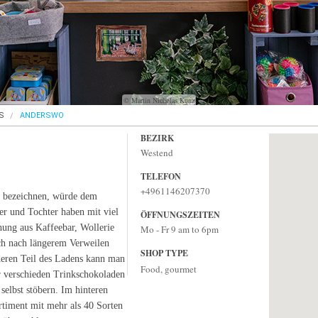
© Martin Nicholas Kunz
S
ANDERSWO
BEZIRK
Westend
TELEFON
+4961146207370
u bezeichnen, würde dem
er und Tochter haben mit viel
ÖFFNUNGSZEITEN
hung aus Kaffeebar, Wollerie
Mo - Fr 9 am to 6pm
ch nach längerem Verweilen
SHOP TYPE
eren Teil des Ladens kann man
Food, gourmet
er verschieden Trinkschokoladen
selbst stöbern. Im hinteren
rtiment mit mehr als 40 Sorten