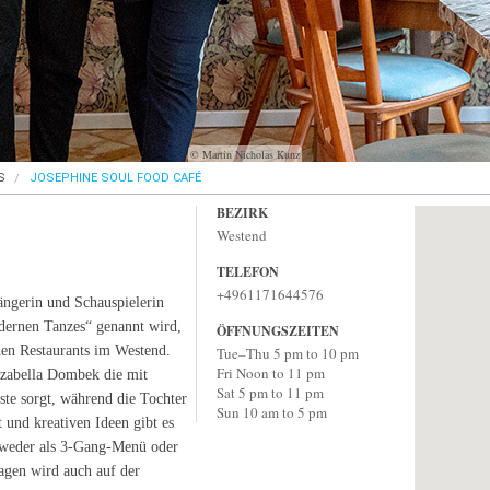
© Martin Nicholas Kunz
S
JOSEPHINE SOUL FOOD CAFÉ
BEZIRK
Westend
TELEFON
+4961171644576
ängerin und Schauspielerin
dernen Tanzes“ genannt wird,
ÖFFNUNGSZEITEN
hen Restaurants im Westend.
Tue–Thu 5 pm to 10 pm
Fri Noon to 11 pm
Izabella Dombek die mit
Sat 5 pm to 11 pm
ste sorgt, während die Tochter
Sun 10 am to 5 pm
und kreativen Ideen gibt es
ntweder als 3-Gang-Menü oder
agen wird auch auf der