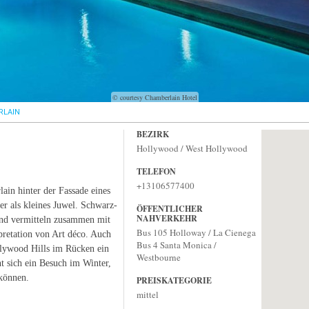
© courtesy Chamberlain Hotel
RLAIN
BEZIRK
Hollywood / West Hollywood
TELEFON
+13106577400
ain hinter der Fassade eines
er als kleines Juwel. Schwarz-
ÖFFENTLICHER
NAHVERKEHR
und vermitteln zusammen mit
Bus 105 Holloway / La Cienega
pretation von Art déco. Auch
Bus 4 Santa Monica /
llywood Hills im Rücken ein
Westbourne
t sich ein Besuch im Winter,
können.
PREISKATEGORIE
mittel