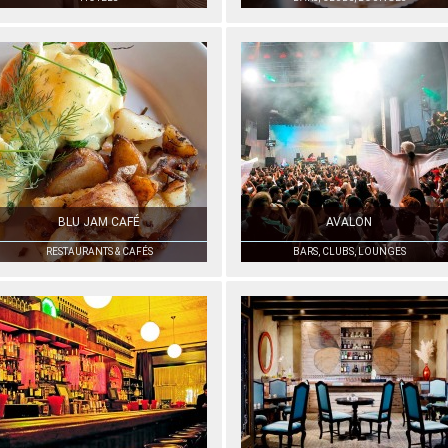
BLU JAM CAFÉ
AVALON
RESTAURANTS & CAFÉS
BARS, CLUBS, LOUNGES