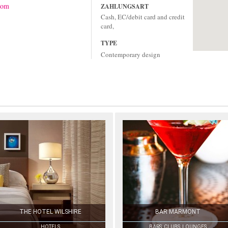
com
ZAHLUNGSART
Cash, EC/debit card and credit
card,
TYPE
Contemporary design
THE HOTEL WILSHIRE
BAR MARMONT
HOTELS
BARS, CLUBS, LOUNGES