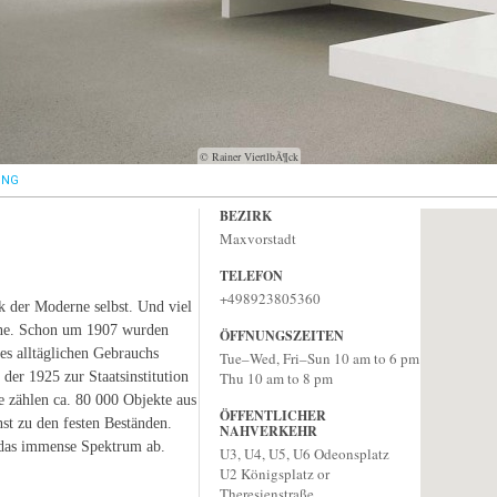
© Rainer ViertlbÃ¶ck
UNG
BEZIRK
Maxvorstadt
TELEFON
+498923805360
ek der Moderne selbst. Und viel
inne. Schon um 1907 wurden
ÖFFNUNGSZEITEN
es alltäglichen Gebrauchs
Tue–Wed, Fri–Sun 10 am to 6 pm
der 1925 zur Staatsinstitution
Thu 10 am to 8 pm
e zählen ca. 80 000 Objekte aus
ÖFFENTLICHER
st zu den festen Beständen.
NAHVERKEHR
n das immense Spektrum ab.
U3, U4, U5, U6 Odeonsplatz
U2 Königsplatz or
Theresienstraße