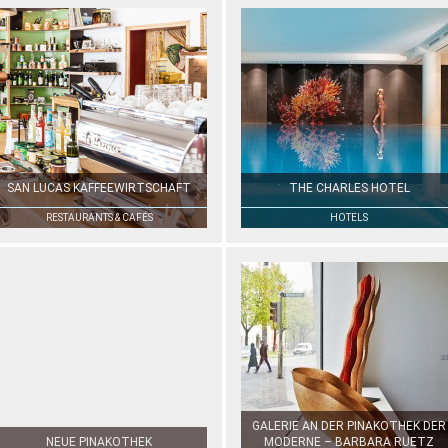
SAN LUCAS KAFFEEWIRTSCHAFT
THE CHARLES HOTEL
RESTAURANTS & CAFÉS
HOTELS
GALERIE AN DER PINAKOTHEK DER
NEUE PINAKOTHEK
MODERNE – BARBARA RUETZ