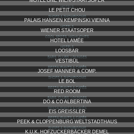
MOTEL ONE WIEN-STAATSOPER
HOTELS
LE PETIT CHOU
SHOPS & SHOWROOMS
PALAIS HANSEN KEMPINSKI VIENNA
HOTELS
WIENER STAATSOPER
COOL SPOTS, HIGHLIGHTS
HOTEL LAMÉE
HOTELS
LOOSBAR
BARS, CLUBS, LOUNGES
VESTIBÜL
RESTAURANTS & CAFÉS
JOSEF MANNER & COMP.
SHOPS & SHOWROOMS
LE BOL
RESTAURANTS & CAFÉS
RED ROOM
BARS, CLUBS, LOUNGES
DO & CO ALBERTINA
RESTAURANTS & CAFÉS
EIS GREISSLER
RESTAURANTS & CAFÉS
PEEK & CLOPPENBURG WELTSTADTHAUS
SHOPS & SHOWROOMS
K.U.K. HOFZUCKERBÄCKER DEMEL