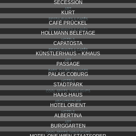
SECESSION
ART
KURT
RESTAURANTS & CAFÉS
CAFÉ PRÜCKEL
RESTAURANTS & CAFÉS
HOLLMANN BELETAGE
HOTELS
CAPATOSTA
RESTAURANTS & CAFÉS
KÜNSTLERHAUS – K/HAUS
ART
PASSAGE
BARS, CLUBS, LOUNGES
PALAIS COBURG
HOTELS
STADTPARK
COOL SPOTS, HIGHLIGHTS
HAAS-HAUS
ARCHITECTURE
HOTEL ORIENT
HOTELS
ALBERTINA
ART
BURGGARTEN
COOL SPOTS, HIGHLIGHTS