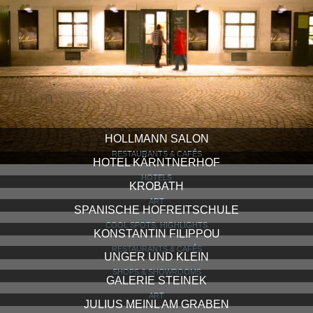
HOLLMANN SALON
RESTAURANTS & CAFÉS
HOTEL KÄRNTNERHOF
HOTELS
KROBATH
ART
SPANISCHE HOFREITSCHULE
COOL SPOTS, HIGHLIGHTS
KONSTANTIN FILIPPOU
RESTAURANTS & CAFÉS
UNGER UND KLEIN
SHOPS & SHOWROOMS
GALERIE STEINEK
ART
JULIUS MEINL AM GRABEN