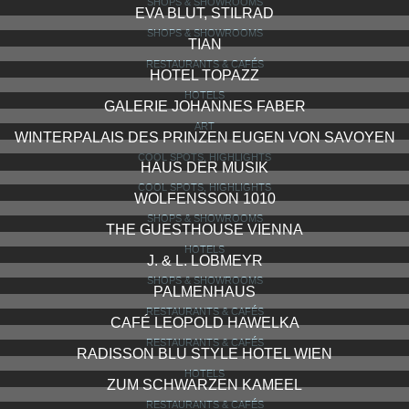
SHOPS & SHOWROOMS
EVA BLUT, STILRAD
SHOPS & SHOWROOMS
TIAN
RESTAURANTS & CAFÉS
HOTEL TOPAZZ
HOTELS
GALERIE JOHANNES FABER
ART
WINTERPALAIS DES PRINZEN EUGEN VON SAVOYEN
COOL SPOTS, HIGHLIGHTS
HAUS DER MUSIK
COOL SPOTS, HIGHLIGHTS
WOLFENSSON 1010
SHOPS & SHOWROOMS
THE GUESTHOUSE VIENNA
HOTELS
J. & L. LOBMEYR
SHOPS & SHOWROOMS
PALMENHAUS
RESTAURANTS & CAFÉS
CAFÉ LEOPOLD HAWELKA
RESTAURANTS & CAFÉS
RADISSON BLU STYLE HOTEL WIEN
HOTELS
ZUM SCHWARZEN KAMEEL
RESTAURANTS & CAFÉS