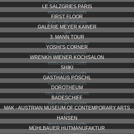
SHOPS & SHOWROOMS
LE SALZGRIES PARIS
RESTAURANTS & CAFÉS
FIRST FLOOR
BARS, CLUBS, LOUNGES
GALERIE MEYER KAINER
ART
3. MANN TOUR
COOL SPOTS, HIGHLIGHTS
YOSHI’S CORNER
SHOPS & SHOWROOMS
WRENKH WIENER KOCHSALON
RESTAURANTS & CAFÉS
SHIKI
RESTAURANTS & CAFÉS
GASTHAUS PÖSCHL
RESTAURANTS & CAFÉS
DOROTHEUM
COOL SPOTS, HIGHLIGHTS
BADESCHIFF
BARS, CLUBS, LOUNGES
MAK - AUSTRIAN MUSEUM OF CONTEMPORARY ARTS
ART
HANSEN
RESTAURANTS & CAFÉS
MÜHLBAUER HUTMANUFAKTUR