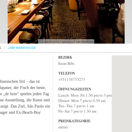
© Tadeu Brunelli / courtesy of Jam Warehouse
S
JAM WAREHOUSE
BEZIRK
Itaim Bibi
TELEFON
+551134733273
inesischen Stil – das ist
Japaner, der Fisch der beste,
ÖFFNUNGSZEITEN
te „de luxe“ spielen jeden Tag
Lunch: Mon–Fri 1.30 pm to 3 pm
ue Ausstellung, die Kunst und
Dinner: Mon 7 pm to 0.30 am
Tue–Thu 7 pm to 1 am
zeigt. Das Ziel, São Paolo ein
Fri–Sat 7 pm to 1.30 am
anager und Ex-Beach-Boy
PREISKATEGORIE
mittel