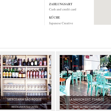
ZAHLUNGSART
Cash and credit card
KÜCHE
Japanese Creative
MERCEARIA SÃO ROQUE
LA MAISON EST TOMBÉE
RESTAURANTS & CAFÉS
BARS, CLUBS, LOUNGES