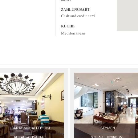
ZAHLUNGSART
Cash and credit card
KÜCHE
Mediterranean
SARAY MUHALLEBICISI
BEYMEN
RESTAURANTS & CAFÉS
SHOPS & SHOWROOMS