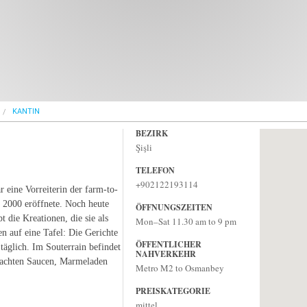
KANTIN
BEZIRK
Şişli
TELEFON
+902122193114
 eine Vorreiterin der farm-to-
al 2000 eröffnete. Noch heute
ÖFFNUNGSZEITEN
t die Kreationen, die sie als
Mon–Sat 11.30 am to 9 pm
en auf eine Tafel: Die Gerichte
ÖFFENTLICHER
 täglich. Im Souterrain befindet
NAHVERKEHR
emachten Saucen, Marmeladen
Metro M2 to Osmanbey
PREISKATEGORIE
mittel