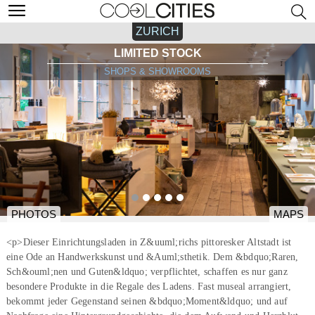
ZURICH
LIMITED STOCK
SHOPS & SHOWROOMS
PHOTOS
MAPS
<p>Dieser Einrichtungsladen in Z&uuml;richs pittoresker Altstadt ist
eine Ode an Handwerkskunst und &Auml;sthetik. Dem &bdquo;Raren,
Sch&ouml;nen und Guten&ldquo; verpflichtet, schaffen es nur ganz
besondere Produkte in die Regale des Ladens. Fast museal arrangiert,
bekommt jeder Gegenstand seinen &bdquo;Moment&ldquo; und auf