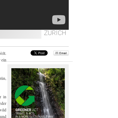
ZURICH
elt.
 ein
rün,
r in
eder
wild
 und