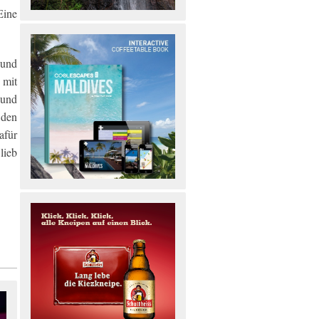
Eine
 und
 mit
 und
 den
für
lieb