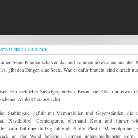
TUITIVES DESIGN AUS ZÜRICH
Träumer. Seine Kunden schätzen das und kommen inzwischen aus aller W
les, gibt den Dingen eine Seele. Was er dafür braucht, sind einfach nur
hsee. Ein sachlicher Siebzigerjahrebau, Beton, viel Glas und etwas G
rochenen Asphalt herauswächst.
he; Stahlregale, gefüllt mit Memorabilien und Gegenständen, die e
t. Plastiklöffel, Comicfiguren, allerhand Kram und immer wi
der, zum Teil über fünfzig Jahre alt. Stoffe, Plastik, Materialproben, 
eck an der Wand befestigt. Lampen unterschiedlichster Form