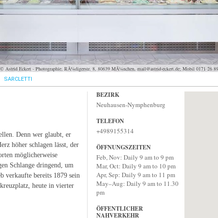
 Astrid Eckert - Photographie, RÃ¼digerstr. 8, 80639 MÃ¼nchen, mail@astrid-eckert.de; Mobil 0171 26 8
SARCLETTI
BEZIRK
Neuhausen-Nymphenburg
TELEFON
+4989155314
tellen. Denn wer glaubt, er
Herz höher schlagen lässt, der
ÖFFNUNGSZEITEN
orten möglicherweise
Feb, Nov: Daily 9 am to 9 pm
angen Schlange dringend, um
Mar, Oct: Daily 9 am to 10 pm
Apr, Sep: Daily 9 am to 11 pm
b verkaufte bereits 1879 sein
May–Aug: Daily 9 am to 11.30
reuzplatz, heute in vierter
pm
ÖFFENTLICHER
NAHVERKEHR