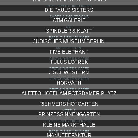
COOL SPOTS, HIGHLIGHTS
DIE PAULS SISTERS
SHOPS & SHOWROOMS
ATM GALERIE
ART
SPINDLER & KLATT
BARS, CLUBS, LOUNGES
JÜDISCHES MUSEUM BERLIN
ARCHITECTURE
FIVE ELEPHANT
RESTAURANTS & CAFÉS
TULUS LOTREK
RESTAURANTS & CAFÉS
3 SCHWESTERN
RESTAURANTS & CAFÉS
HORVÁTH
RESTAURANTS & CAFÉS
ALETTO HOTEL AM POTSDAMER PLATZ
HOTELS
RIEHMERS HOFGARTEN
HOTELS
PRINZESSINNENGARTEN
COOL SPOTS, HIGHLIGHTS
KLEINE MARKTHALLE
BARS, CLUBS, LOUNGES
MANUTEEFAKTUR