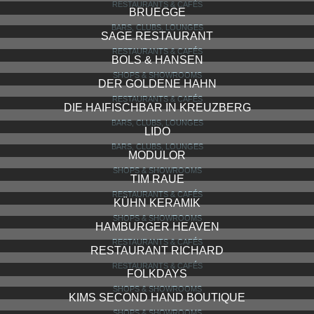
RESTAURANTS & CAFÉS
BRUEGGE
BARS, CLUBS, LOUNGES
SAGE RESTAURANT
RESTAURANTS & CAFÉS
BOLS & HANSEN
SHOPS & SHOWROOMS
DER GOLDENE HAHN
RESTAURANTS & CAFÉS
DIE HAIFISCHBAR IN KREUZBERG
BARS, CLUBS, LOUNGES
LIDO
BARS, CLUBS, LOUNGES
MODULOR
SHOPS & SHOWROOMS
TIM RAUE
RESTAURANTS & CAFÉS
KÜHN KERAMIK
SHOPS & SHOWROOMS
HAMBURGER HEAVEN
RESTAURANTS & CAFÉS
RESTAURANT RICHARD
RESTAURANTS & CAFÉS
FOLKDAYS
SHOPS & SHOWROOMS
KIMS SECOND HAND BOUTIQUE
SHOPS & SHOWROOMS