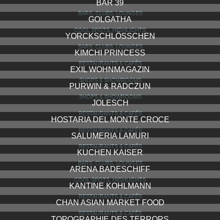
BAR 39
BARS, CLUBS, LOUNGES
GOLGATHA
COOL SPOTS, HIGHLIGHTS
YORCKSCHLÖSSCHEN
BARS, CLUBS, LOUNGES
KIMCHI PRINCESS
RESTAURANTS & CAFÉS
EXIL WOHNMAGAZIN
SHOPS & SHOWROOMS
PURWIN & RADCZUN
SHOPS & SHOWROOMS
JOLESCH
RESTAURANTS & CAFÉS
HOSTARIA DEL MONTE CROCE
RESTAURANTS & CAFÉS
SALUMERIA LAMURI
RESTAURANTS & CAFÉS
KUCHEN KAISER
BARS, CLUBS, LOUNGES
ARENA BADESCHIFF
COOL SPOTS, HIGHLIGHTS
KANTINE KOHLMANN
RESTAURANTS & CAFÉS
CHAN ASIAN MARKET FOOD
RESTAURANTS & CAFÉS
TOPOGRAPHIE DES TERRORS