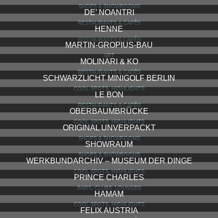
SHOPS & SHOWROOMS
DE’ NOANTRI
RESTAURANTS & CAFÉS
HENNE
RESTAURANTS & CAFÉS
MARTIN-GROPIUS-BAU
ART
MOLINARI & KO
RESTAURANTS & CAFÉS
SCHWARZLICHT MINIGOLF BERLIN
COOL SPOTS, HIGHLIGHTS
LE BON
RESTAURANTS & CAFÉS
OBERBAUMBRÜCKE
COOL SPOTS, HIGHLIGHTS
ORIGINAL UNVERPACKT
SHOPS & SHOWROOMS
SHOWRAUM
SHOPS & SHOWROOMS
WERKBUNDARCHIV – MUSEUM DER DINGE
COOL SPOTS, HIGHLIGHTS
PRINCE CHARLES
BARS, CLUBS, LOUNGES
HAMAM
COOL SPOTS, HIGHLIGHTS
FELIX AUSTRIA