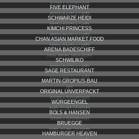
SHOPS & SHOWROOMS
FIVE ELEPHANT
RESTAURANTS & CAFÉS
SCHWARZE HEIDI
RESTAURANTS & CAFÉS
KIMCHI PRINCESS
RESTAURANTS & CAFÉS
CHAN ASIAN MARKET FOOD
RESTAURANTS & CAFÉS
ARENA BADESCHIFF
COOL SPOTS, HIGHLIGHTS
SCHWILIKO
RESTAURANTS & CAFÉS
SAGE RESTAURANT
RESTAURANTS & CAFÉS
MARTIN-GROPIUS-BAU
ART
ORIGINAL UNVERPACKT
SHOPS & SHOWROOMS
WÜRGEENGEL
BARS, CLUBS, LOUNGES
BOLS & HANSEN
SHOPS & SHOWROOMS
BRUEGGE
BARS, CLUBS, LOUNGES
HAMBURGER HEAVEN