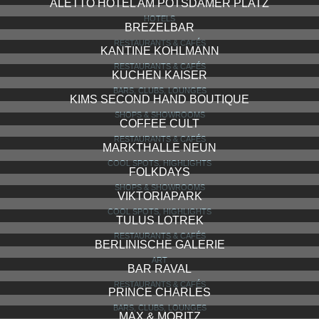
ALETTO HOTEL AM POTSDAMER PLATZ
HOTELS
BREZELBAR
RESTAURANTS & CAFÉS
KANTINE KOHLMANN
RESTAURANTS & CAFÉS
KUCHEN KAISER
BARS, CLUBS, LOUNGES
KIMS SECOND HAND BOUTIQUE
SHOPS & SHOWROOMS
COFFEE CULT
RESTAURANTS & CAFÉS
MARKTHALLE NEUN
COOL SPOTS, HIGHLIGHTS
FOLKDAYS
SHOPS & SHOWROOMS
VIKTORIAPARK
COOL SPOTS, HIGHLIGHTS
TULUS LOTREK
RESTAURANTS & CAFÉS
BERLINISCHE GALERIE
ART
BAR RAVAL
RESTAURANTS & CAFÉS
PRINCE CHARLES
BARS, CLUBS, LOUNGES
MAX & MORITZ