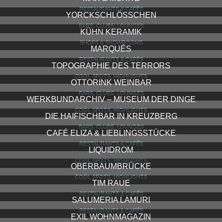
RESTAURANTS & CAFÉS
YORCKSCHLÖSSCHEN
BARS, CLUBS, LOUNGES
KÜHN KERAMIK
SHOPS & SHOWROOMS
MARQUÉS
RESTAURANTS & CAFÉS
TOPOGRAPHIE DES TERRORS
COOL SPOTS, HIGHLIGHTS
OTTORINK WEINBAR
BARS, CLUBS, LOUNGES
WERKBUNDARCHIV – MUSEUM DER DINGE
COOL SPOTS, HIGHLIGHTS
DIE HAIFISCHBAR IN KREUZBERG
BARS, CLUBS, LOUNGES
CAFÉ ELIZA & LIEBLINGSSTÜCKE
RESTAURANTS & CAFÉS
LIQUIDROM
COOL SPOTS, HIGHLIGHTS
OBERBAUMBRÜCKE
COOL SPOTS, HIGHLIGHTS
TIM RAUE
RESTAURANTS & CAFÉS
SALUMERIA LAMURI
RESTAURANTS & CAFÉS
EXIL WOHNMAGAZIN