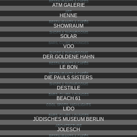
RESTAURANTS & CAFÉS
ATM GALERIE
ART
HENNE
RESTAURANTS & CAFÉS
SHOWRAUM
SHOPS & SHOWROOMS
SOLAR
BARS, CLUBS, LOUNGES
VOO
SHOPS & SHOWROOMS
DER GOLDENE HAHN
RESTAURANTS & CAFÉS
LE BON
RESTAURANTS & CAFÉS
DIE PAULS SISTERS
SHOPS & SHOWROOMS
DESTILLE
BARS, CLUBS, LOUNGES
BEACH 61
COOL SPOTS, HIGHLIGHTS
LIDO
BARS, CLUBS, LOUNGES
JÜDISCHES MUSEUM BERLIN
ARCHITECTURE
JOLESCH
RESTAURANTS & CAFÉS