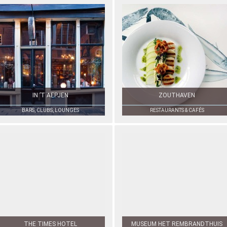
IN ’T AEPJEN
ZOUTHAVEN
BARS, CLUBS, LOUNGES
RESTAURANTS & CAFÉS
THE TIMES HOTEL
MUSEUM HET REMBRANDTHUIS