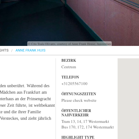
© Cris Toala Olivares, courtesy of Anne Frank House, Amsterdam
IGHTS
ANNE FRANK HUIS
BEZIRK
Centrum
TELEFON
+31205567100
den unberührt. Während des
e Mädchen aus Frankfurt am
ÖFFNUNGSZEITEN
nterhaus an der Prinsengracht
Please check website
ser Zeit führte, ist weltbekannt
ÖFFENTLICHER
e und die ihrer Familie
NAHVERKEHR
Versteckes, und zieht jährlich
Tram 13, 14, 17 Westermarkt
Bus 170, 172, 174 Westermarkt
HIGHLIGHT TYPE