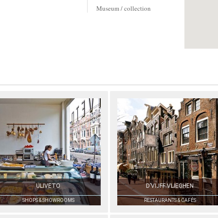
Museum / collection
ULIVETO
D’VIJFF VLIEGHEN
SHOPS & SHOWROOMS
RESTAURANTS & CAFÉS