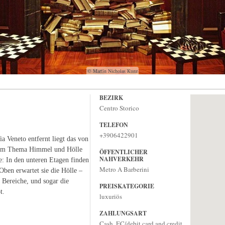
© Martin Nicholas Kunz
BEZIRK
Centro Storico
TELEFON
+3906422901
 Veneto entfernt liegt das von
vom Thema Himmel und Hölle
ÖFFENTLICHER
NAHVERKEHR
ge: In den unteren Etagen finden
Metro A Barberini
Oben erwartet sie die Hölle –
n Bereiche, und sogar die
PREISKATEGORIE
t.
luxuriös
ZAHLUNGSART
Cash, EC/debit card and credit