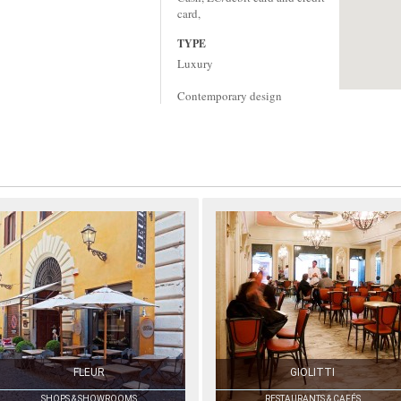
card,
TYPE
Luxury
Contemporary design
FLEUR
GIOLITTI
SHOPS & SHOWROOMS
RESTAURANTS & CAFÉS