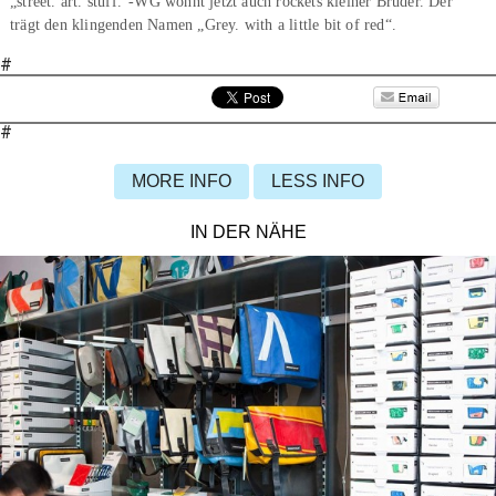
„street. art. stuff.“-WG wohnt jetzt auch rockets kleiner Bruder. Der
trägt den klingenden Namen „Grey. with a little bit of red“.
#
#
MORE INFO
LESS INFO
IN DER NÄHE