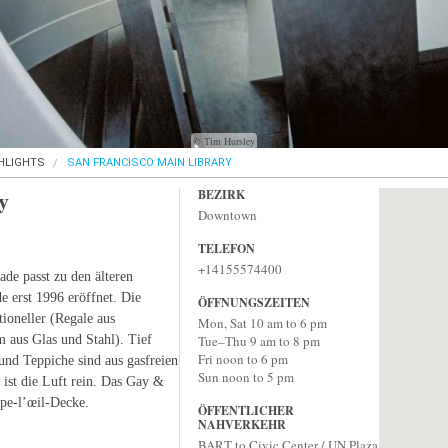
© Tim Hursley
HLIGHTS
SAN FRANCISCO MAIN LIBRARY
y
BEZIRK
Downtown
TELEFON
+14155574400
ade passt zu den älteren
e erst 1996 eröffnet. Die
ÖFFNUNGSZEITEN
ioneller (Regale aus
Mon, Sat 10 am to 6 pm
 aus Glas und Stahl). Tief
Tue–Thu 9 am to 8 pm
Fri noon to 6 pm
nd Teppiche sind aus gasfreien
Sun noon to 5 pm
 ist die Luft rein. Das Gay &
pe-l’œil-Decke.
ÖFFENTLICHER
NAHVERKEHR
BART to Civic Center / UN Plaza