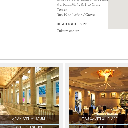
F, J, K, L, M, N, S, T to Civic
Center
Bus 19 to Larkin / Grove
HIGHLIGHT TYPE
Culture center
ASIAN ART MUSEUM
TAJ CAMPTON PLACE
COOL SPOTS, HIGHLIGHTS
HOTELS